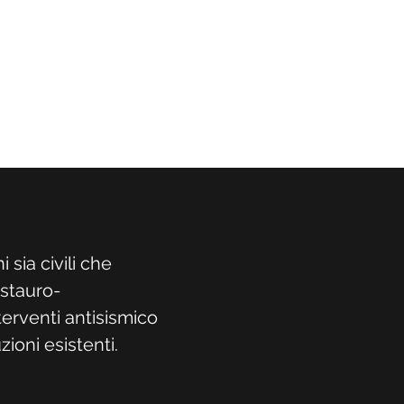
 sia civili che
estauro-
nterventi antisismico
oni esistenti.